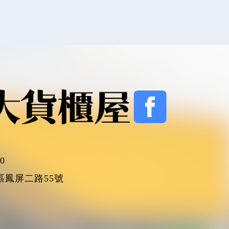
00
區鳳屏二路55號