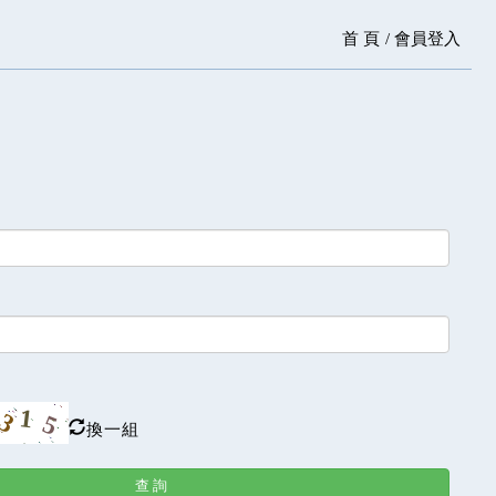
首 頁
會員登入
換一組
查 詢