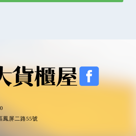
00
區鳳屏二路55號